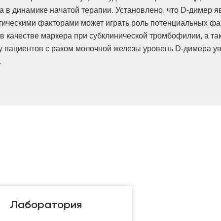
в динамике начатой терапии. Установлено, что D-димер я
ботическими факторами может играть роль потенциальных ф
в качестве маркера при субклинической тромбофилии, а та
 у пациентов с раком молочной железы уровень D-димера у
.
Лаборатория