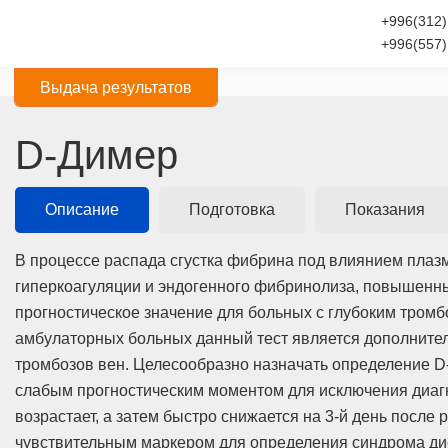
+996(312)
+996(557)
Выдача результатов
D-Димер
Описание
Подготовка
Показания
В процессе распада сгустка фибрина под влиянием плаз
гиперкоагуляции и эндогенного фибринолиза, повышенны
прогностическое значение для больных с глубоким тромб
амбулаторных больных данный тест является дополните
тромбозов вен. Целесообразно назначать определение D
слабым прогностическим моментом для исключения диагн
возрастает, а затем быстро снижается на 3-й день посл
чувствительным маркером для определения синдрома дис