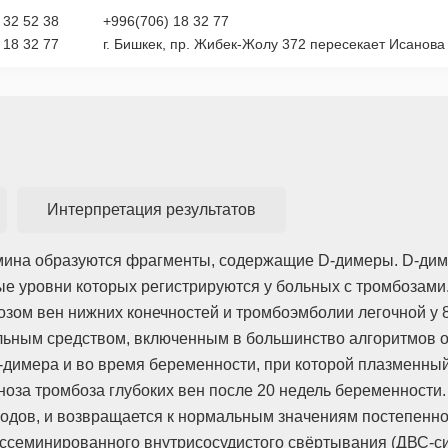
 32 52 38
+996(706) 18 32 77
 18 32 77
г. Бишкек, пр. Жибек-Жолу 372 пересекает Исанова 
Интерпретация результатов
мина образуются фрагменты, содержащие D-димеры. D-диме
е уровни которых регистрируются у больных с тромбозами
озом вен нижних конечностей и тромбоэмболии легочной у 
льным средством, включенным в большинство алгоритмов о
-димера и во время беременности, при которой плазменный
оза тромбоза глубоких вен после 20 недель беременности.
е родов, и возвращается к нормальным значениям постепенн
семинированного внутрисосудистого свёртывания (ДВС-син