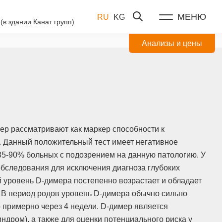
МЕНЮ
RU
KG
(в здании Канат групп)
Анализы и цены
р рассматривают как маркер способности к
. Данный положительный тест имеет негативное
85-90% больных с подозрением на данную патологию. У
бследования для исключения диагноза глубоких
 уровень D-димера постепенно возрастает и обладает
 В период родов уровень D-димера обычно сильно
о примерно через 4 недели. D-димер является
дром), а также для оценки потенциального риска у