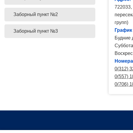
722033, 
Заборный пункт №2
пересек
групп)
График
Заборный пункт №3
Будние д
Суббота:
Воскрес
Номера
0(312) 3
0(557) 1
0(706) 1