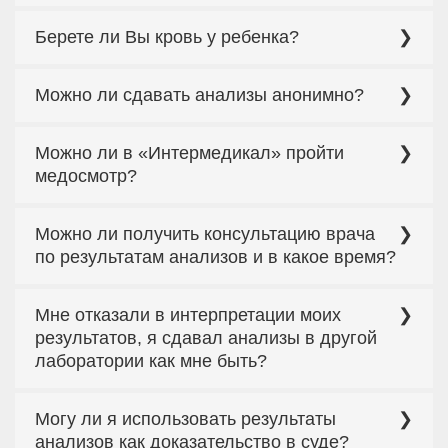
Конечно. Для этого при оформлении заказа нужно
Берете ли Вы кровь у ребенка?
оставить администратору адрес своей
электронной почты (и внимательно проверить
правильность его написания).
Да, берем.
Можно ли сдавать анализы анонимно?
Да, можно сдавать анализы анонимно. В этом
Можно ли в «Интермедикал» пройти
случае на исследования, которые Вы будете
сдавать, не будет применена никакая скидка, так
медосмотр?
как не будет использовано никакой
идентификации клиента в нашей системе.
Нет, такого рода услуги наши лаборатории не
Можно ли получить консультацию врача
оказывают.
по результатам анализов и в какое время?
Для этого заполните форму обратной связи на
Мне отказали в интерпретации моих
сайте с указанием номера заявки и желаемого
способа связи (электронная почта, телефон).
результатов, я сдавал анализы в другой
лаборатории как мне быть?
Консультацию врача по результатам
Могу ли я использовать результаты
исследований можно получить только при
условии сдачи анализов в лаборатории
анализов как доказательство в суде?