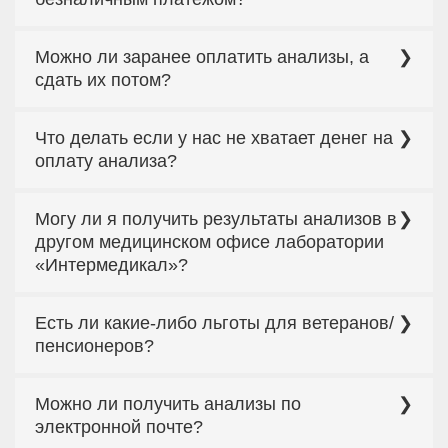
сом
Да ,можно. в головном офисе по адресу г Бишкек
Можно ли заранее оплатить анализы, а
ул. Жибек Жолу 503/1
сдать их потом?
В нашей лаборатории эта функция возможна при
Что делать если у нас не хватает денег на
условии, если Вы сохраните бланк заказа и чек.
оплату анализа?
В этом случае вы можете оплатить 60%
Могу ли я получить результаты анализов в
процентов от общей стоимости заказа, а
остальные 40 % при получении результата.
другом медицинском офисе лаборатории
«Интермедикал»?
Можете. Достаточно будет назвать
Есть ли какие-либо льготы для ветеранов/
администратору номер своей заявки или ФИО.
пенсионеров?
Да, для ветеранов и пенсионеров в лаборатории
Можно ли получить анализы по
«Интермедикал» действует скидка 10% на
основании пенсионного удостоверения или
электронной почте?
удостоверения ветерана ВОВ.