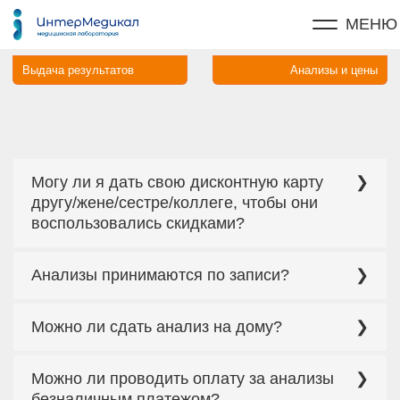
МЕНЮ
Выдача результатов
Анализы и цены
Могу ли я дать свою дисконтную карту
другу/жене/сестре/коллеге, чтобы они
воспользовались скидками?
Воспользоваться дисконтной картой
Анализы принимаются по записи?
родственника или друга можно, скидка в этом
случае будет составлять 5%
Большинство анализов можно сдать в порядке
Можно ли сдать анализ на дому?
живой очереди, но есть исключения. Чтобы не
ошибиться, рекомендуем заранее уточнить в
медицинском офисе Вашего города или у
Можно. Для этого Вам нужно сделать заказ по
оператора, надо ли записываться заранее на
Можно ли проводить оплату за анализы
телефону либо на страничке нашего веб-сайта
сдачу выбранного Вами исследования.
при этом сумма заказа должна превышать 1000
безналичным платежом?