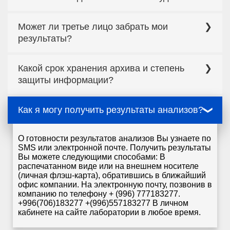
«Интермедикал». В противном случае, если
исследования были сданы у сторонней
Нет, не можете.
организации, все повторные и последующие
Может ли третье лицо забрать мои
консультации ведутся на стороне того
результаты?
медицинского центра, где были сданы анализы.
Да, но только на основании доверенности от
Какой срок хранения архива и степень
человека, сдавшего анализы.
защиты информации?
Вы можете не беспокоиться о
Как я могу получить результаты анализов?
конфиденциальности и сохранности информации
Вашего архива. Применяемая нами лабораторно-
информационная система позволяет бессрочно
хранить информацию и гарантировать высокую
О готовности результатов анализов Вы узнаете по
степень защиты персональных данных.
SMS или электронной почте. Получить результаты
Вы можете следующими способами: В
распечатанном виде или на внешнем носителе
(личная флэш-карта), обратившись в ближайший
офис компании. На электронную почту, позвонив в
компанию по телефону + (996) 777183277.
+996(706)183277 +(996)557183277 В личном
кабинете на сайте лаборатории в любое время.