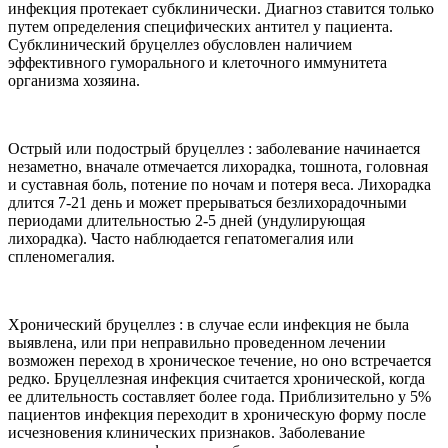
инфекция протекает субклинически. Диагноз ставится только
путем определения специфических антител у пациента.
Субклинический бруцеллез обусловлен наличием
эффективного гуморального и клеточного иммунитета
организма хозяина.
Острый или подострый бруцеллез : заболевание начинается
незаметно, вначале отмечается лихорадка, тошнота, головная
и суставная боль, потение по ночам и потеря веса. Лихорадка
длится 7-21 день и может прерываться безлихорадочными
периодами длительностью 2-5 дней (ундулирующая
лихорадка). Часто наблюдается гепатомегалия или
спленомегалия.
Хронический бруцеллез : в случае если инфекция не была
выявлена, или при неправильно проведенном лечении
возможен переход в хроническое течение, но оно встречается
редко. Бруцеллезная инфекция считается хронической, когда
ее длительность составляет более года. Приблизительно у 5%
пациентов инфекция переходит в хроническую форму после
исчезновения клинических признаков. Заболевание