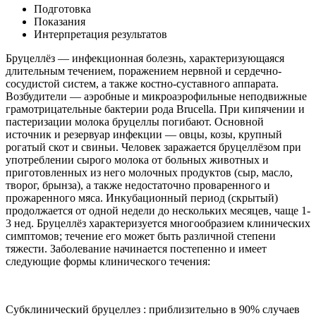
Подготовка
Показания
Интерпретация результатов
Бруцеллёз — инфекционная болезнь, характеризующаяся
длительным течением, поражением нервной и сердечно-
сосудистой систем, а также костно-суставного аппарата.
Возбудители — аэробные и микроаэрофильные неподвижные
грамотрицательные бактерии рода Brucella. При кипячении и
пастеризации молока бруцеллы погибают. Основной
источник и резервуар инфекции — овцы, козы, крупный
рогатый скот и свиньи. Человек заражается бруцеллёзом при
употреблении сырого молока от больных животных и
приготовленных из него молочных продуктов (сыр, масло,
творог, брынза), а также недостаточно проваренного и
прожаренного мяса. Инкубационный период (скрытый)
продолжается от одной недели до нескольких месяцев, чаще 1-
3 нед. Бруцеллёз характеризуется многообразием клинических
симптомов; течение его может быть различной степени
тяжести. Заболевание начинается постепенно и имеет
следующие формы клинического течения:
Субклинический бруцеллез : приблизительно в 90% случаев