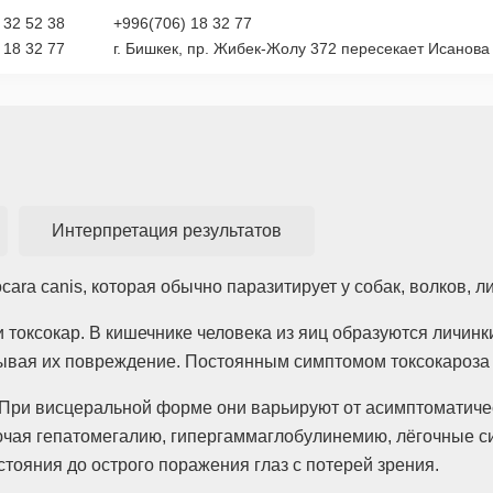
 32 52 38
+996(706) 18 32 77
 18 32 77
г. Бишкек, пр. Жибек-Жолу 372 пересекает Исанова 
Интерпретация результатов
ra canis, которая обычно паразитирует у собак, волков, л
токсокар. В кишечнике человека из яиц образуются личинк
ызывая их повреждение. Постоянным симптомом токсокароза
При висцеральной форме они варьируют от асимптоматичес
чая гепатомегалию, гипергаммаглобулинемию, лёгочные си
тояния до острого поражения глаз с потерей зрения.