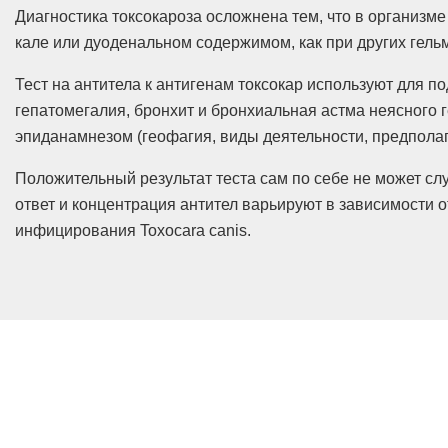
Диагностика токсокароза осложнена тем, что в организме
кале или дуоденальном содержимом, как при других гель
Тест на антитела к антигенам токсокар используют для 
гепатомегалия, бронхит и бронхиальная астма неясного 
эпиданамнезом (геофагия, виды деятельности, предполаг
Положительный результат теста сам по себе не может с
ответ и концентрация антител варьируют в зависимости о
инфицирования Toxocara canis.