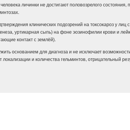
 человека личинки не достигают половозрелого состояния, 
минтозах.
подтверждения клинических подозрений на токсокароз у ли
генеза, уртикарная сыпь) на фоне эозинофилии крови и ле
ающие контакт с землёй).
лужить основанием для диагноза и не исключает возможно
т локализации и количества гельминтов, отрицательный ре