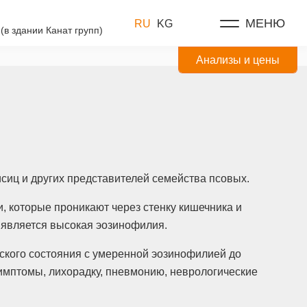
МЕНЮ
RU
KG
(в здании Канат групп)
Анализы и цены
исиц и других представителей семейства псовых.
и, которые проникают через стенку кишечника и
 является высокая эозинофилия.
кого состояния с умеренной эозинофилией до
мптомы, лихорадку, пневмонию, неврологические