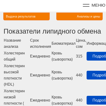
МЕНЮ
Выдача результатов
Анализы и цены
Показатели липидного обмена
Название
Срок
Цена,
Биоматериал
Информац
анализа
исполнения
сом
Холестерин
Кровь
Ежедневно
315
Подроб
общий
(сыворотка)
Холестерин
высокой
Кровь
Ежедневно
440
Подроб
плотности
(сыворотка)
(HDL)
Холестерин
низкой
Кровь
Ежедневно
440
Подроб
плотности (
(сыворотка)