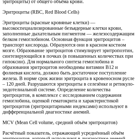
эритроциты) от общего объёма крови.
Эритроциты (RBC, Red Blood Cells)
Эритроциты (красные кровяные клетки) —
высокоспециализированные безъядерные клетки крови,
заполненные дыхательным пигментом — железосодержащим
белком гемоглобином. Основная функция эритроцитов –
транспорт кислорода. Образуются они в красном костном
мозге. Образование эритроцитов стимулирует эритропоэтин,
синтезирующийся в почках (в повышенных количествах при
гипоксии). Для нормального синтеза гемоглобина и
образования эритроцитов необходимы витамин В12 и
фолиевая кислота, должно быть достаточное поступление
железа. В норме срок жизни эритроцита в кровеносном русле
– 120 дней. Разрушаются эритроциты в селезёнке и ретикуло-
эндотелиальной системе. Определение количества
эритроцитов, в комплексе с исследованием содержания
гемоглобина, оценкой гематокрита и характеристикой
эритроцитов (эритроцитарными индексами) используют в
дифференциальной диагностике анемий.
MCV (Mean Cell volume, средний объём эритроцитов)
Расчётный показатель, отражающий усреднённый объём
эритроцитов, который используют в диагностике анемий