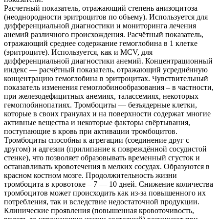
Расчетный показатель, отражающий степень анизоцитоза
(неоднородности эритроцитов по объему). Используется для
дифференциальной диагностики и мониторинга лечения
анемий различного происхождения. Расчётный показатель,
отражающий среднее содержание гемоглобина в 1 клетке
(эритроците). Используется, как и MCV, для
дифференциальной диагностики анемий. Концентрационный
индекс — расчётный показатель, отражающий усреднённую
концентрацию гемоглобина в эритроцитах. Чувствительный
показатель изменения гемоглобинообразования – в частности,
при железодефицитных анемиях, талассемиях, некоторых
гемоглобинопатиях. Тромбоциты — безъядерные клетки,
которые в своих гранулах и на поверхности содержат многие
активные вещества и некоторые факторы свёртывания,
поступающие в кровь при активации тромбоцитов.
Тромбоциты способны к агрегации (соединение друг с
другом) и адгезии (прилипание к повреждённой сосудистой
стенке), что позволяет образовывать временный сгусток и
останавливать кровотечения в мелких сосудах. Образуются в
красном костном мозге. Продолжительность жизни
тромбоцита в кровотоке – 7 — 10 дней. Снижение количества
тромбоцитов может происходить как из-за повышенного их
потребления, так и вследствие недостаточной продукции.
Клинические проявления (повышенная кровоточивость,