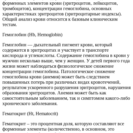
форменных элементов крови (эритроцитов, лейкоцитов,
тромбоцитов), концентрации гемоглобина, основных
характеристиках эритроцитов (эритроцитарные индексы).
Общий анализ крови относится к базовым клиническим
тестам.
Гемоглобин (Hb, Hemoglobin)
Гемоглобин — дыхательный пигмент крови, который
содержится в эритроцитах и участвует в транспорте
кислорода и углекислоты. Содержание гемоглобина в крови у
мужчин несколько выше, чем у женщин. У детей первого года
жизни может наблюдаться физиологическое снижение
концентрации гемоглобина. Патологическое снижение
гемоглобина крови (анемия) может быть следствием
повышенных потерь при различных видах кровотечений,
результатом ускоренного разрушения эритроцитов, нарушения
образования эритроцитов. Анемия может быть как
самостоятельным заболеванием, так и симптомом какого-либо
хронического заболевания.
Гематокрит (Ht, Hematocrit)
Гематокрит – это процентная доля, которую составляют все
форменные элементы (количественно, в основном, это