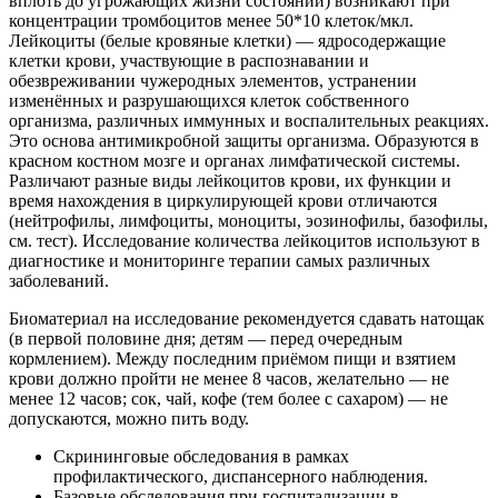
вплоть до угрожающих жизни состояний) возникают при
концентрации тромбоцитов менее 50*10 клеток/мкл.
Лейкоциты (белые кровяные клетки) — ядросодержащие
клетки крови, участвующие в распознавании и
обезвреживании чужеродных элементов, устранении
изменённых и разрушающихся клеток собственного
организма, различных иммунных и воспалительных реакциях.
Это основа антимикробной защиты организма. Образуются в
красном костном мозге и органах лимфатической системы.
Различают разные виды лейкоцитов крови, их функции и
время нахождения в циркулирующей крови отличаются
(нейтрофилы, лимфоциты, моноциты, эозинофилы, базофилы,
см. тест). Исследование количества лейкоцитов используют в
диагностике и мониторинге терапии самых различных
заболеваний.
Биоматериал на исследование рекомендуется сдавать натощак
(в первой половине дня; детям — перед очередным
кормлением). Между последним приёмом пищи и взятием
крови должно пройти не менее 8 часов, желательно — не
менее 12 часов; сок, чай, кофе (тем более с сахаром) — не
допускаются, можно пить воду.
Скрининговые обследования в рамках
профилактического, диспансерного наблюдения.
Базовые обследования при госпитализации в