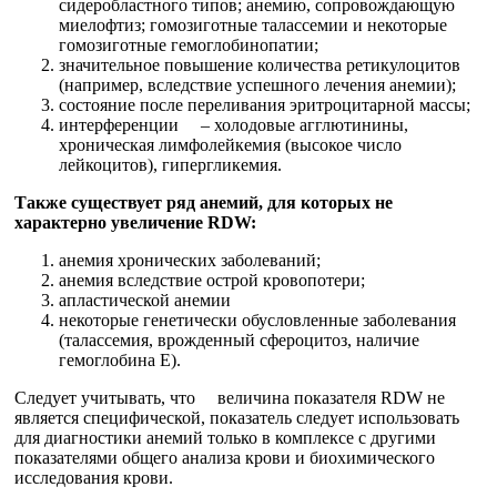
сидеробластного типов; анемию, сопровождающую
миелофтиз; гомозиготные талассемии и некоторые
гомозиготные гемоглобинопатии;
значительное повышение количества ретикулоцитов
(например, вследствие успешного лечения анемии);
состояние после переливания эритроцитарной массы;
интерференции – холодовые агглютинины,
хроническая лимфолейкемия (высокое число
лейкоцитов), гипергликемия.
Также существует ряд анемий, для которых не
характерно увеличение RDW:
анемия хронических заболеваний;
анемия вследствие острой кровопотери;
апластической анемии
некоторые генетически обусловленные заболевания
(талассемия, врожденный сфероцитоз, наличие
гемоглобина E).
Следует учитывать, что величина показателя RDW не
является специфической, показатель следует использовать
для диагностики анемий только в комплексе с другими
показателями общего анализа крови и биохимического
исследования крови.