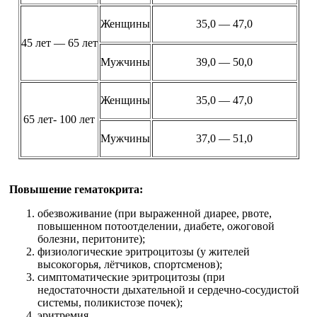
Женщины
35,0 — 47,0
45 лет — 65 лет
Мужчины
39,0 — 50,0
Женщины
35,0 — 47,0
65 лет- 100 лет
Мужчины
37,0 — 51,0
Повышение гематокрита:
обезвоживание (при выраженной диарее, рвоте,
повышенном потоотделении, диабете, ожоговой
болезни, перитоните);
физиологические эритроцитозы (у жителей
высокогорья, лётчиков, спортсменов);
симптоматические эритроцитозы (при
недостаточности дыхательной и сердечно-сосудистой
системы, поликистозе почек);
эритремия.