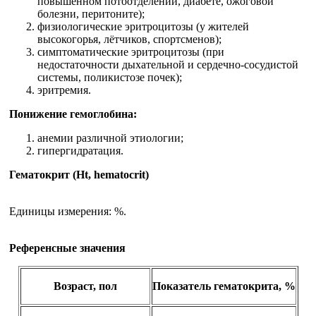
повышенном потоотделении, диабете, ожоговой
болезни, перитоните);
физиологические эритроцитозы (у жителей
высокогорья, лётчиков, спортсменов);
симптоматические эритроцитозы (при
недостаточности дыхательной и сердечно-сосудистой
системы, поликистозе почек);
эритремия.
Понижение гемоглобина:
анемии различной этиологии;
гипергидратация.
Гематокрит (Ht, hematocrit)
Единицы измерения: %.
Референсные значения
Возраст, пол
Показатель гематокрита, %