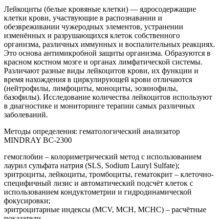
Лейкоциты (белые кровяные клетки) — ядросодержащие
клетки крови, участвующие в распознавании и
обезвреживании чужеродных элементов, устранении
изменённых и разрушающихся клеток собственного
организма, различных иммунных и воспалительных реакциях.
Это основа антимикробной защиты организма. Образуются в
красном костном мозге и органах лимфатической системы.
Различают разные виды лейкоцитов крови, их функции и
время нахождения в циркулирующей крови отличаются
(нейтрофилы, лимфоциты, моноциты, эозинофилы,
базофилы). Исследование количества лейкоцитов используют
в диагностике и мониторинге терапии самых различных
заболеваний.
Методы определения: гематологический анализатор
MINDRAY BC-2300
гемоглобин – колориметрический метод с использованием
лаурил сульфата натрия (SLS, Sodium Lauryl Sulfate);
эритроциты, лейкоциты, тромбоциты, гематокрит – клеточно-
специфичный лизис и автоматический подсчёт клеток с
использованием кондуктометрии и гидродинамической
фокусировки;
эритроцитарные индексы (MCV, MCH, MCHC) – расчётные
показатели.