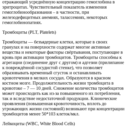
отражающий усреднённую концентрацию гемоглобина в
эритроцитах. Чувствительный показатель изменения
гемоглобинообразования – в частности, при
железодефицитных анемиях, талассемиях, некоторых
гемоглобинопатиях.
Тромбоциты (PLT, Platelets)
Тромбоциты — безъядерные клетки, которые в своих
гранулах и на поверхности содержат многие активные
вещества и некоторые факторы свёртывания, поступающие в
кровь при активации тромбоцитов. Тромбоциты способны к
агрегации (соединение друг с другом) и адгезии (прилипание
к повреждённой сосудистой стенке), что позволяет
образовывать временный сгусток и останавливать
кровотечения в мелких сосудах. Образуются в красном
костном мозге. Продолжительность жизни тромбоцита в
кровотоке – 7 — 10 дней. Снижение количества тромбоцитов
может происходить как из-за повышенного их потребления,
так и вследствие недостаточной продукции. Клинические
проявления (повышенная кровоточивость, вплоть до
угрожающих жизни состояний) возникают при концентрации
тромбоцитов менее 50*103 клеток/мкл.
Лейкоциты (WBC, White Blood Cells)