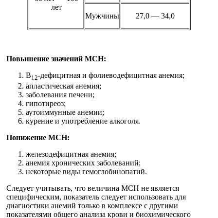
лет
Мужчины
27,0 — 34,0
Повышение значений МСН:
В
-дефицитная и фолиеводефицитная анемия;
12
апластическая анемия;
заболевания печени;
гипотиреоз;
аутоиммунные анемии;
курение и употребление алкоголя.
Понижение MCH:
железодефицитная анемия;
анемия хронических заболеваний;
некоторые виды гемоглобинопатий.
Следует учитывать, что величина MCH не является
специфическим, показатель следует использовать для
диагностики анемий только в комплексе с другими
показателями общего анализа крови и биохимического