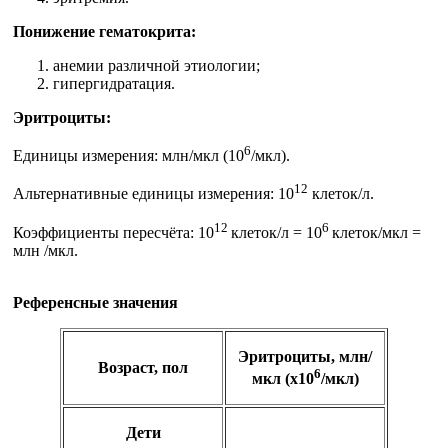
Понижение гематокрита:
анемии различной этиологии;
гипергидратация.
Эритроциты:
6
Единицы измерения: млн/мкл (10
/мкл).
12
Альтернативные единицы измерения: 10
клеток/л.
12
6
Коэффициенты пересчёта: 10
клеток/л = 10
клеток/мкл =
млн /мкл.
Референсные значения
Эритроциты, млн/
Возраст, пол
6
мкл (х10
/мкл)
Дети