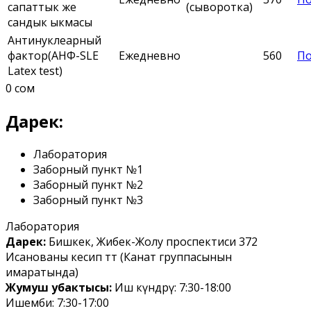
сапаттык же
(сыворотка)
сандык ыкмасы
Антинуклеарный
фактор(АНФ-SLE
Ежедневно
560
По
Latex test)
0 сом
Дарек:
Лаборатория
Заборный пункт №1
Заборный пункт №2
Заборный пункт №3
Лаборатория
Дарек:
Бишкек, Жибек-Жолу проспектиси 372
Исанованы кесип өтөт (Канат группасынын
имаратында)
Жумуш убактысы:
Иш күндөрү: 7:30-18:00
Ишемби: 7:30-17:00