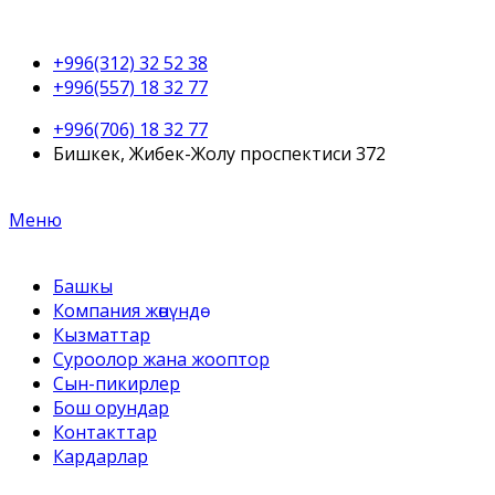
+996(312) 32 52 38
+996(557) 18 32 77
+996(706) 18 32 77
Бишкек, Жибек-Жолу проспектиси 372
Меню
Башкы
Компания жөнүндө
Кызматтар
Суроолор жана жооптор
Сын-пикирлер
Бош орундар
Контакттар
Кардарлар