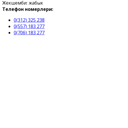
Жекшемби: жабык
Телефон номерлери:
0(312) 325 238
0(557) 183 277
0(706) 183 277