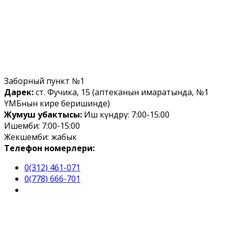
Заборный пункт №1
Дарек:
ст. Фучика, 15 (аптеканын имаратында, №1
ҮМБнын кире беришинде)
Жумуш убактысы:
Иш күндөрү: 7:00-15:00
Ишемби: 7:00-15:00
Жекшемби: жабык
Телефон номерлери:
0(312) 461-071
0(778) 666-701