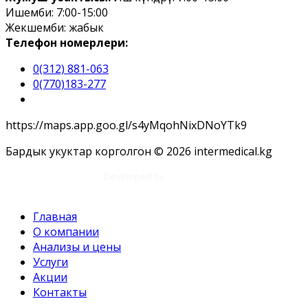
Ишемби: 7:00-15:00
Жекшемби: жабык
Телефон номерлери:
0(312) 881-063
0(770)183-277
https://maps.app.goo.gl/s4yMqohNixDNoYTk9
Бардык укуктар корголгон © 2026 intermedical.kg
Developed by
Tim Djol
Главная
О компании
Анализы и цены
Услуги
Акции
Контакты