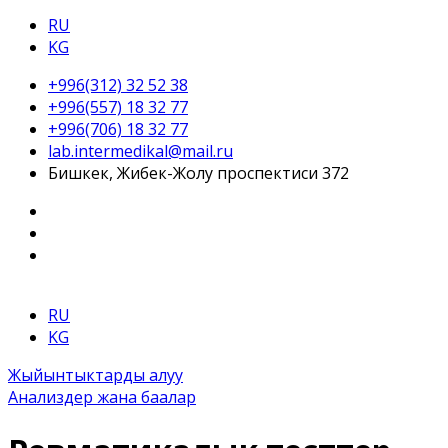
RU
KG
+996(312) 32 52 38
+996(557) 18 32 77
+996(706) 18 32 77
lab.intermedikal@mail.ru
Бишкек, Жибек-Жолу проспектиси 372
RU
KG
Жыйынтыктарды алуу
Анализдер жана баалар