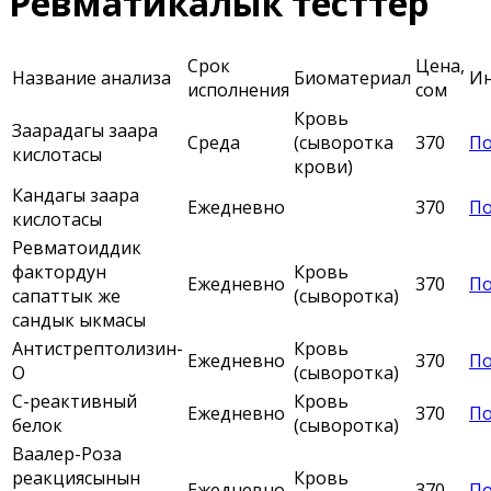
Ревматикалык тесттер
Срок
Цена,
Название анализа
Биоматериал
И
исполнения
сом
Кровь
Заарадагы заара
Среда
(сыворотка
370
По
кислотасы
крови)
Кандагы заара
Ежедневно
370
По
кислотасы
Ревматоиддик
фактордун
Кровь
Ежедневно
370
По
сапаттык же
(сыворотка)
сандык ыкмасы
Антистрептолизин-
Кровь
Ежедневно
370
По
О
(сыворотка)
С-реактивный
Кровь
Ежедневно
370
По
белок
(сыворотка)
Ваалер-Роза
реакциясынын
Кровь
Ежедневно
370
По