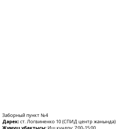
Заборный пункт №4
Дарек:
ст. Логвиненко 10 (СПИД центр жанында)
Жумуш убактысы:
Иш күндөрү: 7:00-15:00