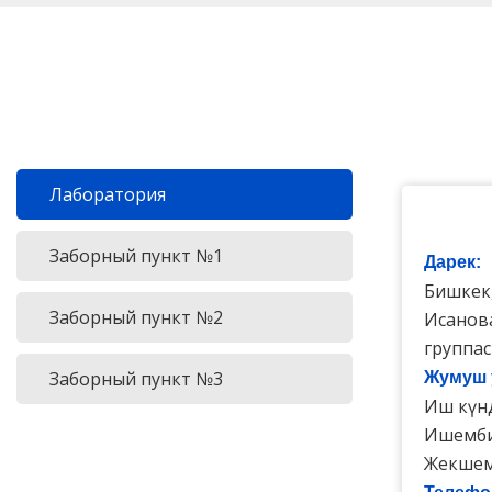
Лаборатория
Заборный пункт №1
Дарек:
Бишкек,
Заборный пункт №2
Исанова
группа
Заборный пункт №3
Жумуш 
Иш күндө
Ишемби:
Жекшем