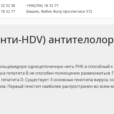
 32 52 38
+996(706) 18 32 77
 18 32 77
Бишкек, Жибек-Жолу проспектиси 372
анти-HDV) антителолор
кольцевидную одноцепочечную нить РНК и способный к 
руса гепатита В не способен полноценно размножаться.
епатита D. Существует 3 основных генотипа вируса, к
в. Первый генотип наиболее распространен во всем ми