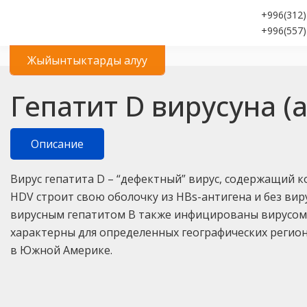
+996(312)
+996(557)
Жыйынтыктарды алуу
Гепатит D вирусуна (
Описание
Вирус гепатита D – “дефектный” вирус, содержащий 
HDV строит свою оболочку из HBs-антигена и без ви
вирусным гепатитом В также инфицированы вирусом г
характерны для определенных географических регионо
в Южной Америке.