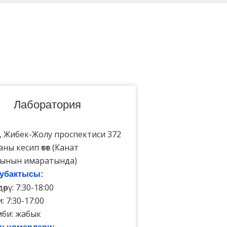
Лаборатория
 Жибек-Жолу проспектиси 372
ны кесип өтөт (Канат
сынын имаратында)
убактысы:
рү: 7:30-18:00
 7:30-17:00
би: жабык