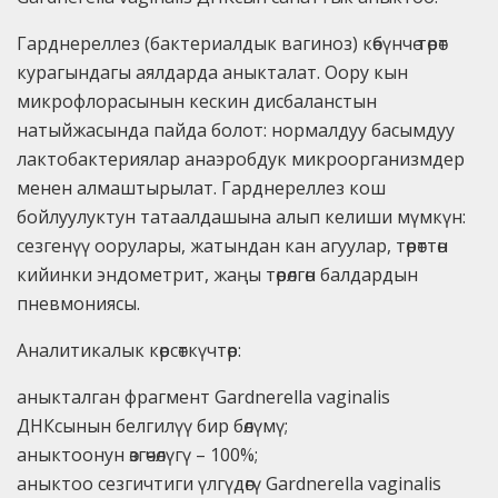
Гарднереллез (бактериалдык вагиноз) көбүнчө төрөт
курагындагы аялдарда аныкталат. Оору кын
микрофлорасынын кескин дисбаланстын
натыйжасында пайда болот: нормалдуу басымдуу
лактобактериялар анаэробдук микроорганизмдер
менен алмаштырылат. Гарднереллез кош
бойлуулуктун татаалдашына алып келиши мүмкүн:
сезгенүү оорулары, жатындан кан агуулар, төрөттөн
кийинки эндометрит, жаңы төрөлгөн балдардын
пневмониясы.
Аналитикалык көрсөткүчтөр:
аныкталган фрагмент Gardnerella vaginalis
ДНКсынын белгилүү бир бөлүмү;
аныктоонун өзгөчөлүгү – 100%;
аныктоо сезгичтиги үлгүдөгү Gardnerella vaginalis