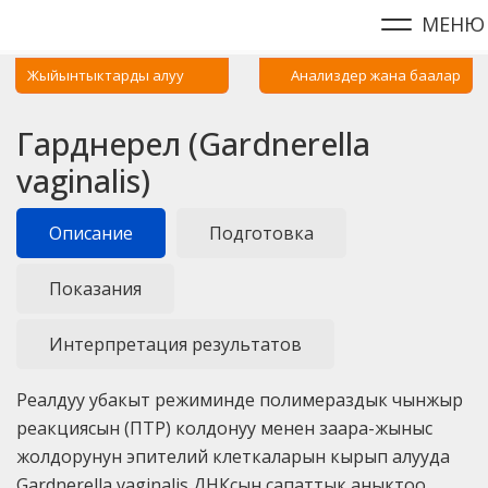
МЕНЮ
Жыйынтыктарды алуу
Анализдер жана баалар
Гарднерел (Gardnerella
vaginalis)
Описание
Подготовка
Показания
Интерпретация результатов
Реалдуу убакыт режиминде полимераздык чынжыр
реакциясын (ПТР) колдонуу менен заара-жыныс
жолдорунун эпителий клеткаларын кырып алууда
Gardnerella vaginalis ДНКсын сапаттык аныктоо.