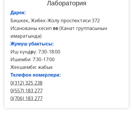
Лаборатория
Дарек:
Бишкек, Жибек-Жолу проспектиси 372
Исанованы кесип өтөт (Канат группасынын
имаратында)
Жумуш убактысы:
Иш күндөрү: 7:30-18:00
Ишемби: 7:30-17:00
Жекшемби: жабык
Телефон номерлери:
0(312) 325 238
0(557) 183 277
0(706) 183 277