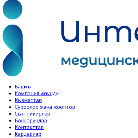
Башкы
Компания жөнүндө
Кызматтар
Суроолор жана жооптор
Сын-пикирлер
Бош орундар
Контакттар
Кардарлар