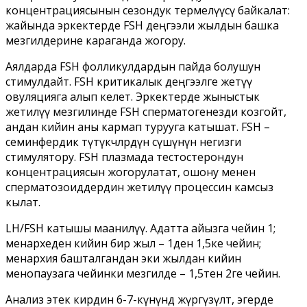
концентрациясынын сезондук термелүүсү байкалат:
жайында эркектерде FSH деңгээли жылдын башка
мезгилдерине караганда жогору.
Аялдарда FSH фолликулдардын пайда болушун
стимулдайт. FSH критикалык деңгээлге жетүү
овуляцияга алып келет. Эркектерде жыныстык
жетилүү мезгилинде FSH сперматогенезди козгойт,
андан кийин аны кармап турууга катышат. FSH –
семинфердик түтүкчөлөрдүн өсүшүнүн негизги
стимулятору. FSH плазмада тестостерондун
концентрациясын жогорулатат, ошону менен
сперматозоиддердин жетилүү процессин камсыз
кылат.
LH/FSH катышы маанилүү. Адатта айызга чейин 1;
менархеден кийин бир жыл – 1ден 1,5ке чейин;
менархия башталгандан эки жылдан кийин
менопаузага чейинки мезгилде – 1,5тен 2ге чейин.
Анализ этек кирдин 6-7-күнүндө жүргүзүлөт, эгерде