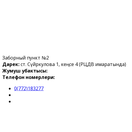
Заборный пункт №2
Дарек:
ст. Сүйөркулова 1, кеңсе 4 (РЦДВ имаратында)
Жумуш убактысы:
Телефон номерлери:
0(772)183277