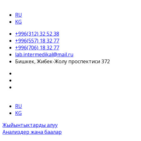
RU
KG
+996(312) 32 52 38
+996(557) 18 32 77
+996(706) 18 32 77
lab.intermedikal@mail.ru
Бишкек, Жибек-Жолу проспектиси 372
RU
KG
Жыйынтыктарды алуу
Анализдер жана баалар