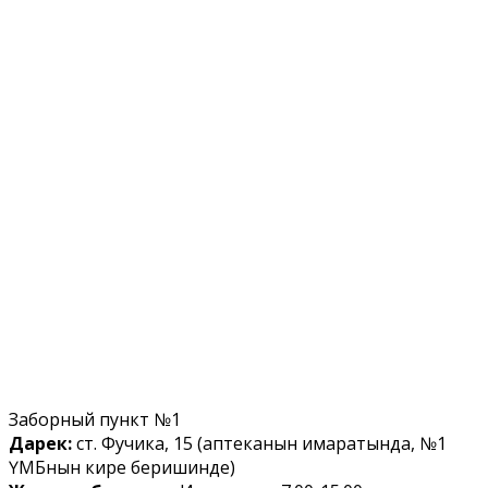
Заборный пункт №1
Дарек:
ст. Фучика, 15 (аптеканын имаратында, №1
ҮМБнын кире беришинде)