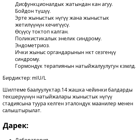
Дисфункционалдык жатындан кан агуу.
Бойдон түшүү.
Эрте жыныстык өнүгүү жана жыныстык
жетилүүнүн кечигүүсү.
Өсүүсү токтоп калган.
Поликистикалык энелик синдрому.
Эндометриоз.
Ички жыныс органдарынын өнөкөт сезгенүү
синдрому.
Гормондук терапиянын натыйжалуулугун көзөмөлдөө.
Бирдиктер: mIU/L
Шилтеме баалуулуктар.14 жашка чейинки балдарды
текшерүүнүн натыйжалары жыныстык өнүгүү
стадиясына туура келген эталондук маанилер менен
салыштырылат.
Дарек:
Лаборатория