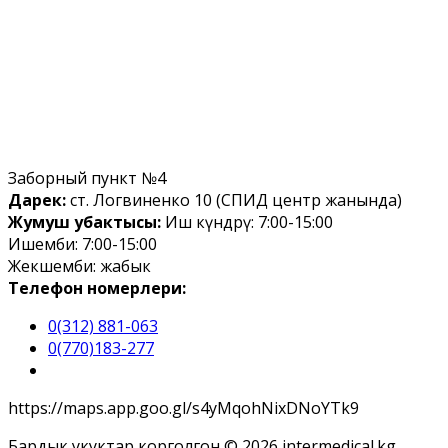
Заборный пункт №4
Дарек:
ст. Логвиненко 10 (СПИД центр жанында)
Жумуш убактысы:
Иш күндөрү: 7:00-15:00
Ишемби: 7:00-15:00
Жекшемби: жабык
Телефон номерлери:
0(312) 881-063
0(770)183-277
https://maps.app.goo.gl/s4yMqohNixDNoYTk9
Бардык укуктар корголгон © 2026 intermedical.kg