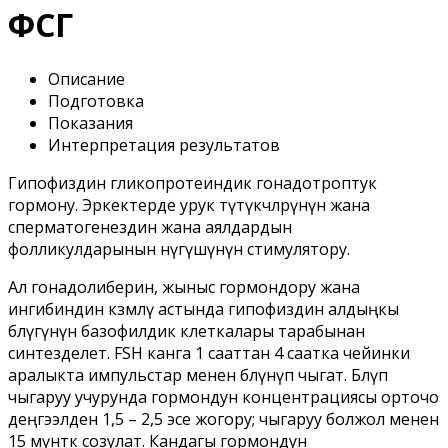
ФСГ
Описание
Подготовка
Показания
Интерпретация результатов
Гипофиздин гликопротеиндик гонадотроптук
гормону. Эркектерде урук түтүкчөлөрүнүн жана
сперматогенездин жана аялдардын
фолликулдарынын өнүгүшүнүн стимулятору.
Ал гонадолиберин, жыныс гормондору жана
ингибиндин көзөмөлү астында гипофиздин алдыңкы
бөлүгүнүн базофилдик клеткалары тарабынан
синтезделет. FSH канга 1 сааттан 4 саатка чейинки
аралыкта импульстар менен бөлүнүп чыгат. Бөлүп
чыгаруу учурунда гормондун концентрациясы орточо
деңгээлден 1,5 – 2,5 эсе жогору; чыгаруу болжол менен
15 мүнөткө созулат. Кандагы гормондун