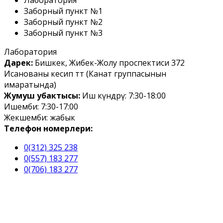
Заборный пункт №1
Заборный пункт №2
Заборный пункт №3
Лаборатория
Дарек:
Бишкек, Жибек-Жолу проспектиси 372
Исанованы кесип өтөт (Канат группасынын
имаратында)
Жумуш убактысы:
Иш күндөрү: 7:30-18:00
Ишемби: 7:30-17:00
Жекшемби: жабык
Телефон номерлери:
0(312) 325 238
0(557) 183 277
0(706) 183 277