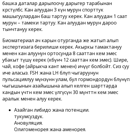
башка даталар дарылоочу дарыгер тарабынан
көрсөтүлбөсө. Кан алуудан 3 күн мурун спорттук
машыгуулардан баш тартуу керек. Кан алуудан 1 саат
мурун – тамеки тартуу. Кан алуудан мурун дароо
тынчтануу керек.
Биоматериал ач карын отурганда же жатып алып
экспертизага берилиши керек. Акыркы тамактануу
менен кан алуунун ортосунда 8 сааттан кем эмес
убакыт өтүшү керек (көбүнчө 12 сааттан кем эмес). Шире,
чай, кофе (айрыкча кант менен) ичүүгө болбойт. Сиз суу
иче аласыз. FSH жана LH бөлүп чыгаруунун
пульсациялуу мүнөзүнөн улам, бул гормондордун бөлүнүп
чыгышынын азайышына алып келген шарттарда
кандын үчтөн кем эмес үлгүсүн 30 мүнөттөн кем эмес
аралык менен алуу керек.
Азайган либидо жана потенции.
тукумсуздук.
Ановуляция.
Олигоменорея жана аменорея.