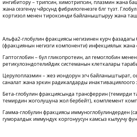
ингибитору – трипсин, химотрипсин, плазмин жана ба
жана сезгенүү чөйрөсүндө фибрилогенезге өбөлгө түзөт.
кортизол менен тироксинди байланыштыруу жана ташу
Альфа2-глобулин фракциясы негизинен курч фазадагы 
(фракциянын негизги компоненти) инфекциялык жана с
Гаптоглобин – бул гликопротеин, ал гемоглобин менен 
ретикулоэндотелийдик системанын клеткалары тараб
Церулоплазмин – жез иондорун өзгөчө байланыштырат,
саналат жана эркин радикалдарды инактивациялоого ж
Бета-глобулин фракциясында трансферрин (темирди таш
темирдин жоголушуна жол бербейт), комплемент комп
Гамма-глобулин фракциясы иммуноглобулиндерден (санд
гуморалдык иммундук коргонуусун камсыз кылуучу фу