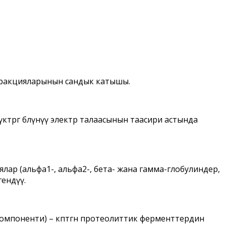
 фракцияларынын сандык катышы.
өргө бөлүнүү электр талаасынын таасири астында
ялар (альфа1-, альфа2-, бета- жана гамма-глобулиндер,
гендүү.
мпоненти) – көптөгөн протеолиттик ферменттердин