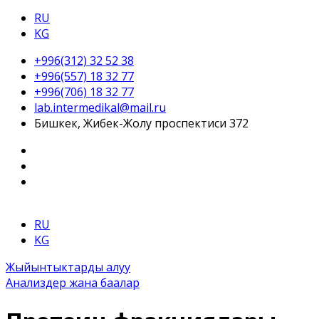
RU
KG
+996(312) 32 52 38
+996(557) 18 32 77
+996(706) 18 32 77
lab.intermedikal@mail.ru
Бишкек, Жибек-Жолу проспектиси 372
RU
KG
Жыйынтыктарды алуу
Анализдер жана баалар