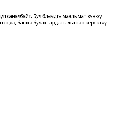
аналбайт. Бул бөлүмдөгү маалымат өзүн-өзү
гын да, башка булактардан алынган керектүү