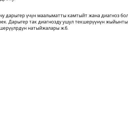
дарыгер үчүн маалыматты камтыйт жана диагноз болуп с
ерек. Дарыгер так диагнозду ушул текшерүүнүн жыйынты
шерүүлөрдүн натыйжалары ж.б.