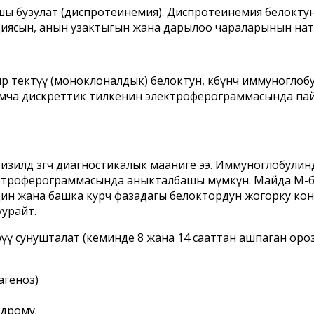
 бузулат (диспротеинемия). Диспротеинемия белоктун жалп
иясын, анын узактыгын жана дарылоо чараларынын натый
р тектүү (моноклоналдык) белоктун, көбүнчө иммуногл
шумча дискреттик тилкенин электроферограммасында пай
илдөө өзгөчө диагностикалык мааниге ээ. Иммуноглобул
ектроферограммасында аныкталбашы мүмкүн. Майда М-бел
дин жана башка курч фазадагы белоктордун жогорку ко
урайт.
ерүү сунушталат (кеминде 8 жана 14 сааттан ашпаган оро
агеноз)
дрому.