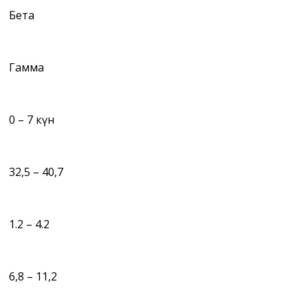
Бета
Гамма
0 – 7 күн
32,5 – 40,7
1.2 – 4.2
6,8 – 11,2