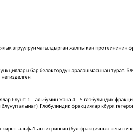
лык өзгөрүүлөрүн чагылдырган жалпы кан протеининин
нкциялары бар белоктордун аралашмасынан турат. Бөлүкт
а негизделген.
ар бөлүнөт: 1 – альбумин жана 4 – 5 глобулиндик фракци
 бөлүнүп алынат). Глобулиндик фракциялар көбүрөөк гетеро
кирет: альфа1-антитрипсин (бул фракциянын негизги ко