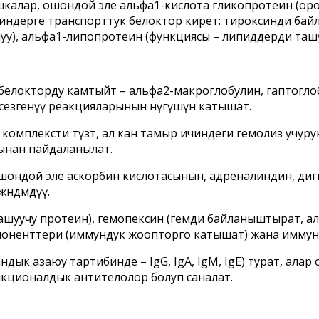
шкалар, ошондой эле альфа1-кислота гликопротеин (ор
 Глобулиндерге транспорттук белоктор кирет: тироксинди 
у), альфа1-липопротеин (функциясы – липиддерди ташу
белокторду камтыйт – альфа2-макроглобулин, гаптогл
езгенүү реакцияларынын өнүгүшүнө катышат.
комплексти түзөт, ал кан тамыр ичиндеги гемолиз учуру
ынан пайдаланылат.
 ошондой эле аскорбин кислотасынын, адреналиндин, д
өндөмдүү.
уучу протеин), гемопексин (гемди байланыштырат, ал б
оненттери (иммундук жоопторго катышат) жана иммуно
ык азаюу тартибинде – IgG, IgA, IgM, IgE) турат, алар
нкционалдык антителолор болуп саналат.