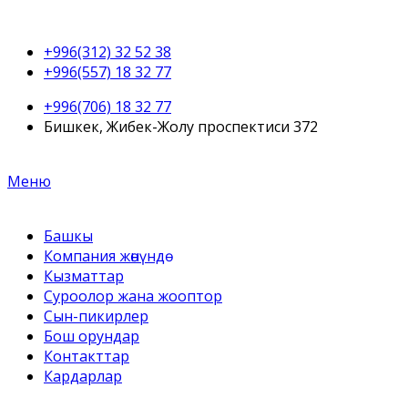
+996(312) 32 52 38
+996(557) 18 32 77
+996(706) 18 32 77
Бишкек, Жибек-Жолу проспектиси 372
Меню
Башкы
Компания жөнүндө
Кызматтар
Суроолор жана жооптор
Сын-пикирлер
Бош орундар
Контакттар
Кардарлар