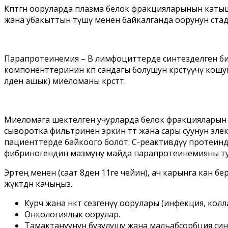
Көптөгөн ооруларда плазма белок фракцияларынын катышы
жана убакыттын өтүшү менен байкалганда оорунун стад
Парапротеинемия – В лимфоциттерде синтезделген би
компоненттеринин көп сандагы болушун көрсөтүүчү ко
лден ашык) миеломаны көрсөтөт.
Миеломага шектелген учурларда белок фракцияларын из
сыворотка фильтринен эркин өтөт жана сары суунун эл
пациенттерде байкоого болот. С-реактивдүү протеин
фибриногендин мазмуну майда парапротеинемияны ту
Эртең менен (саат 8ден 11ге чейин), ач карынга кан б
жүктөөдөн качыңыз.
Курч жана өнөкөт сезгенүү оорулары (инфекция, колл
Онкологиялык оорулар.
Тамактануунун бузулушу жана мальабсорбция син