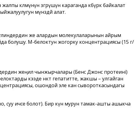
ы көлөмүнүн өзгөрүшүнө караганда көбүрөөк байкалат
жалуулугун мүнөздөй алат.
обулиндердин же алардын молекулаларынын айрым
да болушу. М-белоктун жогорку концентрациясы (15 г/
индердин жеңил чынжырчалары (Бенс Джонс протеині)
октарды кээде өнөкөт гепатитте, жакшы – улгайган
нцентрациясы, ошондой эле кан сывороткасындагы
зо, суу ичсе болот). Бир күн мурун тамак-ашты ашыкча