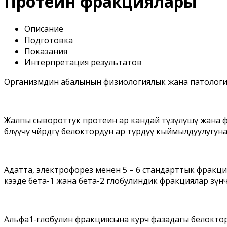
Протеин фракциялары
Описание
Подготовка
Показания
Интерпретация результатов
Организмдин абалынын физиологиялык жана патология
Жалпы сывороттук протеин ар кандай түзүлүшү жана фу
бөлүүчү чөйрөдөгү белоктордун ар түрдүү кыймылдуулугун
Адатта, электрофорез менен 5 – 6 стандарттык фракциял
кээде бета-1 жана бета-2 глобулиндик фракциялар өзүнчө
Альфа1-глобулин фракциясына курч фазадагы белоктор 