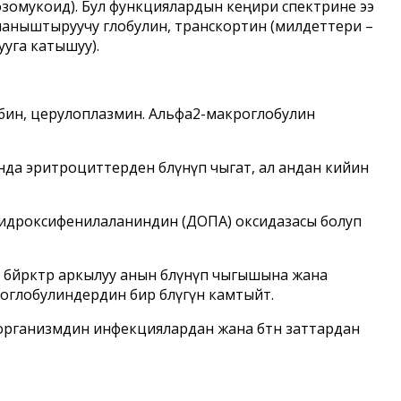
озомукоид). Бул функциялардын кеңири спектрине ээ
байланыштыруучу глобулин, транскортин (милдеттери –
уга катышуу).
обин, церулоплазмин. Альфа2-макроглобулин
нда эритроциттерден бөлүнүп чыгат, ал андан кийин
игидроксифенилаланиндин (ДОПА) оксидазасы болуп
өйрөктөр аркылуу анын бөлүнүп чыгышына жана
глобулиндердин бир бөлүгүн камтыйт.
 организмдин инфекциялардан жана бөтөн заттардан