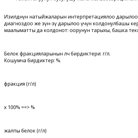
Изилдөөнүн натыйжаларын интерпретациялоо дарылоочу 
диагноздоо же өзүн-өзү дарылоо үчүн колдонулбашы к
маалыматты да колдонот: оорунун тарыхы, башка тек
Белок фракцияларынын өлчөө бирдиктери: г/л.
Кошумча бирдиктер: %.
фракция (г/л)
x 100% ==> %
жалпы белок (г/л)