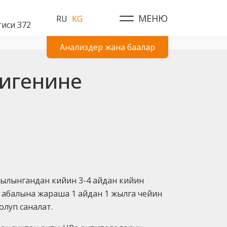
МЕНЮ
RU
KG
иси 372
Анализдер жана баалар
тигенине
кылынгандан кийин 3-4 айдан кийин
 абалына жараша 1 айдан 1 жылга чейин
олуп саналат.