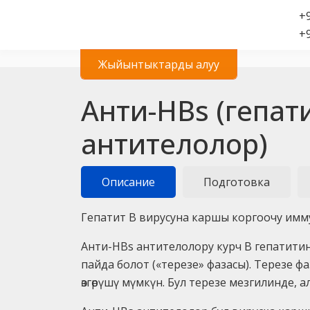
+9
+9
Жыйынтыктарды алуу
Анти-HBs (гепат
антителолор)
Описание
Подготовка
Гепатит В вирусуна каршы коргоочу иммун
Анти-HBs антителолору курч В гепатити
пайда болот («терезе» фазасы). Терезе
өзгөрүшү мүмкүн. Бул терезе мезгилинде, 