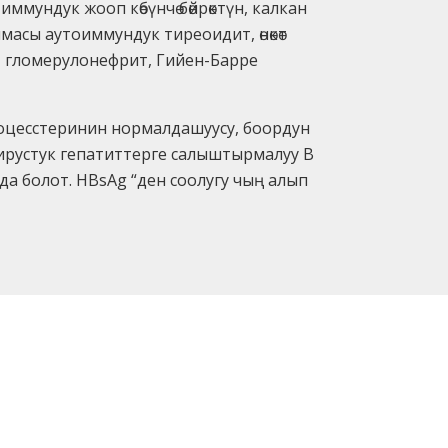
ммундук жооп көбүнчө бөйрөктүн, калкан
асы аутоиммундук тиреоидит, өнөкөт
, гломерулонефрит, Гийен-Барре
роцесстеринин нормалдашуусу, боордун
вирустук гепатиттерге салыштырмалуу В
йда болот. HBsAg “ден соолугу чың алып