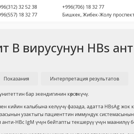
96(312) 32 52 38
+996(706) 18 32 77
96(557) 18 32 77
Бишкек, Жибек-Жолу проспект
ит В вирусунун HBs ан
Показания
Интерпретация результатов
итеттин бар экендигинин көрсөткүчү.
нен кийин калыбына келүүчү фазада, адатта HBsAg жок 
 фазасынын узактыгы пациенттин иммундук системасынын
ал анти-HBc IgM үчүн бейтапты текшерүү үчүн маанилүү б