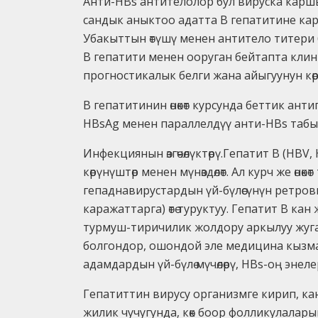
Анти-HBs антителолор бул вируска каршы
сандык аныктоо адатта В гепатитине кар
Убакыттын өтүшү менен антитело титери б
В гепатити менен ооруган бейтапта кл
прогностикалык белги жана айыгуунун көрс
В гепатитинин өнөкөт курсунда беттик ан
HBsAg менен параллелдүү анти-HBs табы
Инфекциянын өзгөчөлүктөрү.Гепатит B (HB
көрүнүштөр менен мүнөздөлөт. Ал курч же өн
гепаднавирустардын үй-бүлөсүнүн ретрови
каражаттарга) өтө туруктуу. Гепатит В 
турмуш-тиричилик жолдору аркылуу жуга
болгондор, ошондой эле медицина кызма
адамдардын үй-бүлө мүчөлөрү, HBs-оң энеле
Гепатиттин вирусу организмге кирип, ка
жилик чучугунда, көк боор фолликулалар