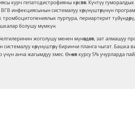
ы курч гепатодистрофияны көрсөтөт. Күчтүү гуморалдык и
ВГВ инфекциясынын системалуу көрүнүштөрүнүн программ
к тромбоцитопениялык пурпура, периартерит түйүндөрү
шкалар болушу мүмкүн.
елгилеринин жоголушу менен мүнөздөлөт, зат алмашуу п
системалуу көрүнүштөрү биринчи планга чыгат. Башка 
ар үчүн анча жагымдуу эмес. Өнөкөт курсу 5% учурларда па