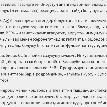
опатиялык таасирге ээ. Вирустун антигендеринин адамд
дук («системалык») реакциялардын пайда болушун аны
BcAg) белоктору антигендер болуп саналат, тиешелүүлү
и антиген туруктуураак компоненттерге бөлүнөт, алардын
т. ВГВнын генетикалык өзгөргүчтүгү вирустун иммундук жо
лыктар менен (серонегативдик гепатит В), ошондой эле 
үнүн пайда болушу В гепатитинин фульминанттуу өтүшүнө
зөт, бирок 6 айга чейин созулушу мүмкүн. Инкубациялык
т, боор жана көк боор чоңойот. Билирубиндин концент
анын караңгылашына алып келбейт. Продромдун клиникал
арианттары бар. Продромдун эң жагымсыз курсу – бул с
тер).
индрому менен коштолот: аппетиттин төмөндөшү, диспепсия
ин деңгээли кескин көтөрүлүп, былжырлуу челдер жана те
оордун клеткалык жетишсиздигин көрсөтүүчү протромбин