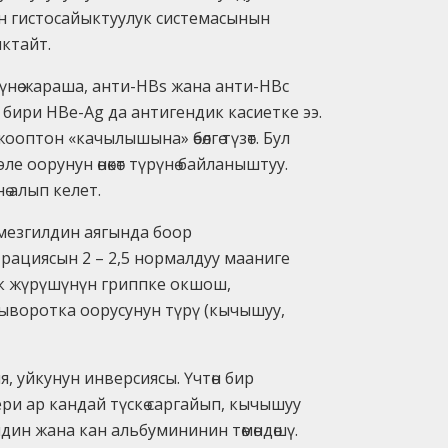
ын гистосайыктуулук системасынын
ктайт.
гүнө жараша, анти-HBs жана анти-HBc
 бири HBe-Ag да антигендик касиетке ээ.
оптон «качылышына» өбөлгө түзөт. Бул
оорунун өнөкөт түрүнө байланыштуу.
 алып келет.
 мезгилдин аягында боор
рациясын 2 – 2,5 нормалдуу мааниге
ык жүрүшүнүн гриппке окшош,
ыворотка оорусунун түрү (кычышуу,
, уйкунун инверсиясы. Үчтөн бир
ри ар кандай түскө саргайып, кычышуу
дин жана кан альбумининин төмөндөшү.