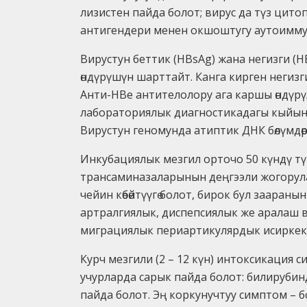
лизистен пайда болот; вирус да түз цит
антигендери менен окшоштугу аутоиммун
Вирустун беттик (HBsAg) жана негизги (H
өндүрүшүн шарттайт. Канга кирген негизг
Анти-HBe антителолору ага каршы өндүрүлө
лабораториялык диагностикадагы кыйынчы
Вирустун геномунда атиптик ДНК бөлүмдөр
Инкубациялык мезгил орточо 50 күндү тү
трансаминазаларынын деңгээли жогорулай
чейин көбөйтүүгө болот, бирок бул заар
артралгиялык, диспепсиялык же аралаш в
миграциялык периартикулярдык исиркек
Курч мезгили (2 – 12 күн) интоксикация с
учурларда сарык пайда болот: билирубинд
пайда болот. Эң коркунучтуу симптом – б