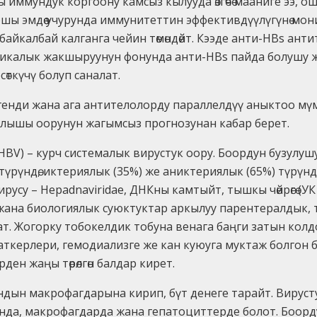
 иммундук коргоону камсыз кылууда өзгөчө мааниге ээ, 
шы эмдөө учурунда иммунитеттин эффективдүүлүгүнө мон
айкалбай калганга чейин төмөндөйт. Кээде анти-HBs анти
иникалык жакшыруунун фонунда анти-HBs пайда болушу
өткүчү болуп саналат.
тигенди жана ага антителолорду параллелдүү аныктоо мү
лышы оорунун жагымсыз прогнозунан кабар берет.
V, HBV) – курч системалык вирустук оору. Боордун бузул
өкөт түрүндө, иктериялык (35%) же аниктериялык (65%) түрүн
русу – Hepadnaviridae, ДНКны камтыйт, тышкы чөйрөгө (У
кан жана биологиялык суюктуктар аркылуу парентералды
т. Жогорку тобокелдик тобуна венага баңги затын кол
ткерлери, гемодиализге же кан куюуга муктаж болгон б
рден жаңы төрөлгөн балдар кирет.
ндын макрофагдарына кирип, бүт денеге тарайт. Вирус
ында, макрофагдарда жана гепатоциттерде болот. Боор