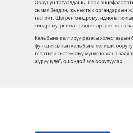
Оорунун татаалдашы, боор энцефалопатияс
сымал бездин, жыныстык органдардын ж. 
гастрит, Шегрен синдрому, идиопатиялы
синдрому, ревматоиддик артрит жана ба
Калыбына келтирүү фазасы холестаздын б
функциясынын калыбына келиши, оорунун 
гепатити системалуу мүнөзгө ээ жана балд
жүрүүчүлөр”, ошондой эле оорулуулар