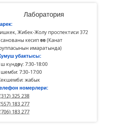
Лаборатория
арек:
ишкек, Жибек-Жолу проспектиси 372
санованы кесип өтөт (Канат
руппасынын имаратында)
умуш убактысы:
ш күндөрү: 7:30-18:00
шемби: 7:30-17:00
екшемби: жабык
елефон номерлери:
(312) 325 238
(557) 183 277
(706) 183 277