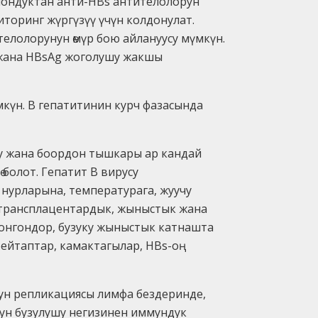
ошондуктан анти-HBs антителолорун
иторинг жүргүзүү үчүн колдонулат.
телолорунун өмүр бою айлануусу мүмкүн.
 жана HBsAg жоголушу жакшы
мкүн. В гепатитинин курч фазасында
ушу жана боордон тышкары ар кандай
дө болот. Гепатит В вирусу
К нурларына, температурага, жуучу
к, трансплацентардык, жыныстык жана
донгондор, бузуку жыныстык катнашта
ейтаптар, камактагылар, HBs-оң
тун репликациясы лимфа бездеринде,
дун бузулушу негизинен иммундук