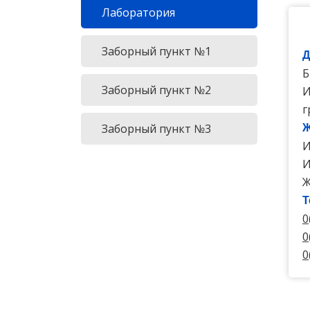
Лаборатория
Заборный пункт №1
Д
Б
Заборный пункт №2
И
г
Заборный пункт №3
Ж
И
И
Ж
Т
0
0
0