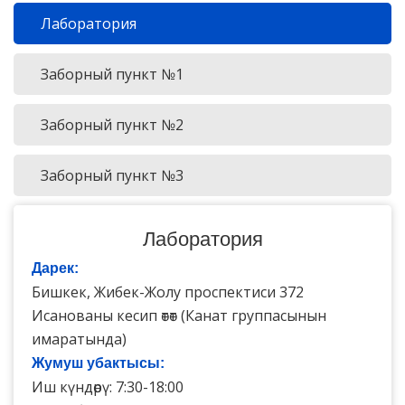
Лаборатория
Заборный пункт №1
Заборный пункт №2
Заборный пункт №3
Лаборатория
Дарек:
Бишкек, Жибек-Жолу проспектиси 372
Исанованы кесип өтөт (Канат группасынын
имаратында)
Жумуш убактысы:
Иш күндөрү: 7:30-18:00